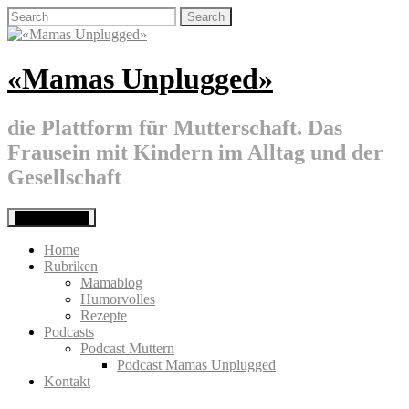
Skip
Search
to
for:
content
«Mamas Unplugged»
die Plattform für Mutterschaft. Das
Frausein mit Kindern im Alltag und der
Gesellschaft
Primary Menu
Home
Rubriken
Mamablog
Humorvolles
Rezepte
Podcasts
Podcast Muttern
Podcast Mamas Unplugged
Kontakt